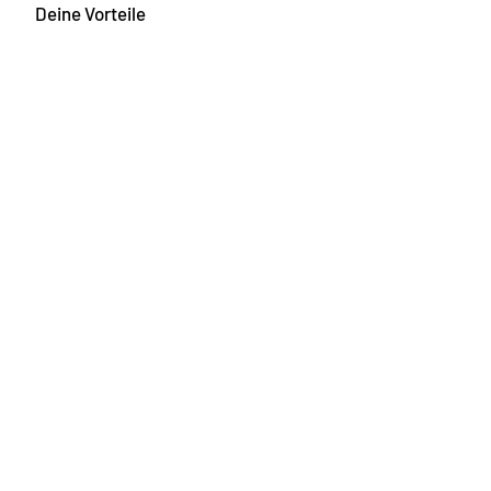
Deine Vorteile
100% Handarbeit
Vegan
Waschbar
Made in Germany
Geschenkkarte
Hilfe & Service
FAQ
Messanleitung
Waschanleitung
Versand & Rückgabe