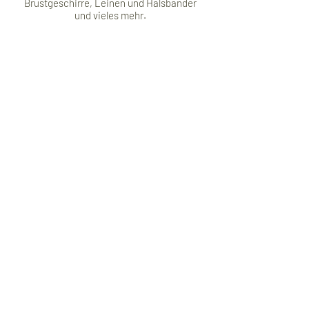
Brustgeschirre, Leinen und Halsbänder
und vieles mehr.
Deine Vorteile
100% Handarbeit
Vegan
Waschbar
Made in Germany
Geschenkkarte
Hilfe & Service
FAQ