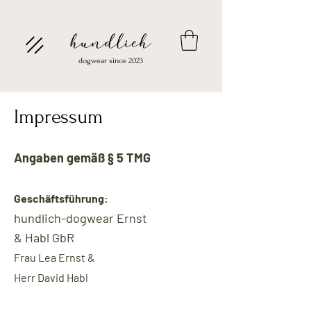
hundlich
dogwear since 2023
Impressum
Angaben gemäß § 5 TMG
Geschäftsfüh
rung:
hundlich
-dogwear Ernst
&
Habl
GbR
Frau Lea Ernst &
Herr David Habl