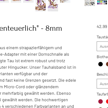
enteuerlich" - 8mm
42,99
Taustä
Ausw
aus einem strapazierfähigem und
-Adapter mit einer Dornschnalle als
Biotha
gte Tau ist extrem robust und trotz
luter Hingucker. Unser Tauhalsband ist in
rianten verfügbar und der
Beschl
nd fast keine Grenzen gesetzt. Die edele
Ausw
m Micro-Cord oder glänzendem
er mehrfarbig gewählt werden. Ebenso
Taufar
ei gewählt werden. Die hochwertigen
in 4 verschiedenen Farbvarianten an und