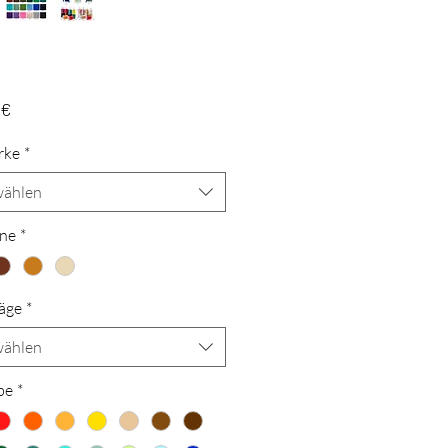
Preis
 €
rke
*
ählen
ne
*
äge
*
ählen
be
*