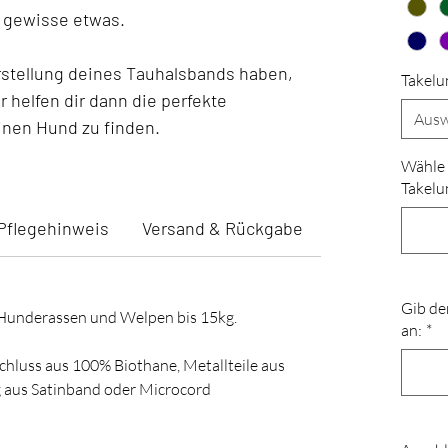
 gewisse etwas.
Erstellung deines Tauhalsbands haben,
Takelu
 helfen dir dann die perfekte
Ausw
inen Hund zu finden.
Wähle 
Takelu
Pflegehinweis
Versand & Rückgabe
Gib de
e Hunderassen und Welpen bis 15kg.
an:
*
chluss aus 100% Biothane, Metallteile aus
g aus Satinband oder Microcord