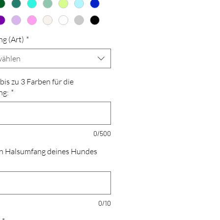
ng (Art)
*
ählen
bis zu 3 Farben für die
ng:
*
0/500
n Halsumfang deines Hundes
0/10