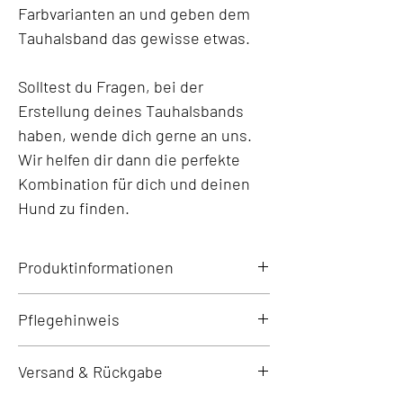
Farbvarianten an und geben dem
Tauhalsband das gewisse etwas.
Solltest du Fragen, bei der
Erstellung deines Tauhalsbands
haben, wende dich gerne an uns.
Wir helfen dir dann die perfekte
Kombination für dich und deinen
Hund zu finden.
Produktinformationen
Taustärke: 12mm
Pflegehinweis
Geeignet: große Hunderassen ab 25kg.
Vor dem Waschen
Material: Tauwerk aus PPM, Gedrehtes
Versand & Rückgabe
Schließe vor dem Waschen alle
Tau, Verschluss aus 100% Biothane,
Verschlüsse und gib deine hundlich